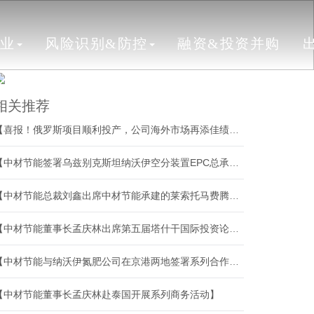
行业
风险识别&防控
融资&投资并购
相关推荐
【喜报！俄罗斯项目顺利投产，公司海外市场再添佳绩！】
【中材节能签署乌兹别克斯坦纳沃伊空分装置EPC总承包合同】
【中材节能总裁刘鑫出席中材节能承建的莱索托马费腾光伏电站二期工程开工仪式】
【中材节能董事长孟庆林出席第五届塔什干国际投资论坛并开展系列商务活动】
【中材节能与纳沃伊氮肥公司在京港两地签署系列合作协议】
【中材节能董事长孟庆林赴泰国开展系列商务活动】