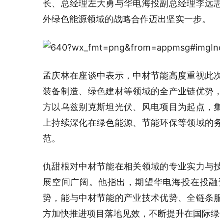
长、总经理左大勇与华电海投副总经理李远
外绿色能源领域的战略合作迈出坚实一步。
孟庆林在座谈中表示，中材节能高度重视此
装备制造、绿色建材等领域的全产业链优势
方以乌兹别克斯坦光伏、风电项目为起点，
上持续深化在绿色能源、节能环保等领域的
范。
仇甜根对中材节能在相关领域的专业实力与
展空间广阔。他指出，期望华电海投在投融
势，能与中材节能的产业技术优势、全链条
方加快推进项目落地见效，不断提升在国际绿