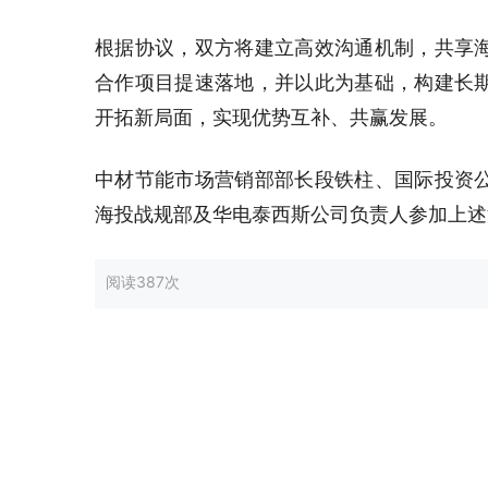
根据协议，双方将建立高效沟通机制，共享
合作项目提速落地，并以此为基础，构建长
开拓新局面，实现优势互补、共赢发展。
中材节能市场营销部部长段铁柱、国际投资
海投战规部及华电泰西斯公司负责人参加上述
阅读
387次