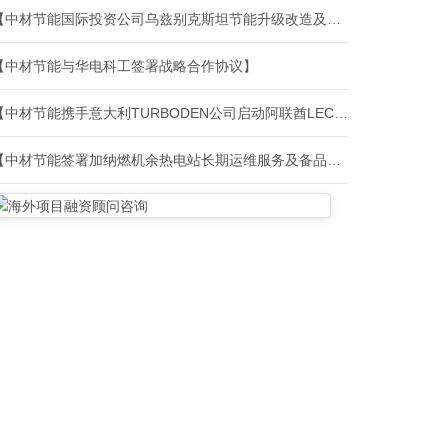
【中材节能国际投资公司乌兹别克斯坦节能升级改造及光储一体化项目成功签约】
【中材节能与华电科工签署战略合作协议】
【中材节能携手意大利TURBODEN公司启动阿联酋LEC水泥余热电站长期运维服务】
【中材节能签署加纳燃机余热电站长期运维服务及备品备件供货合同】