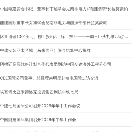
中国电建党委书记、董事长丁焰章会见南非电力和能源部部长拉莫豪帕
能建国际董事长乔旭斌会见南非电力与能源部部长拉莫豪帕
比亚迪砸10亿美元、柳工投5亿、徐工投产——一周三巨头扎堆印尼"盖房子"
中建安装亚太区域（马来西亚）资金结算中心揭牌
阿根廷高层战略计划合作代表团到访中国交建海外工程分公司
CEE国际公司董事、总经理余明星赴哈电国际走访交流
埃塞俄比亚米德洛克投资集团到访中铁七局
中建七局国际公司召开2026年年中工作会议
中国能建国际集团召开2026年半年工作会