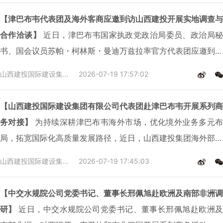
Ndudzo）及各相关政府部门高级官员一同考察。华友津巴布韦
【津巴布韦代表团及海外客商应邀到访山西建投开展实地调查与
基地总经理朱海军代表公司热情接待。
合作洽谈】
近日，津巴布韦国家执政党政治局委员、政治局秘
书、国会议员苏帕・柯林斯・曼迪万兹拉率官方代表团应邀到访
山西建投集团，围绕城市建设、矿产开发、新能源三大领域开展
山西建投国际建设集团有限公司
2026-07-19 17:57:02
实地考察与合作洽谈。莫桑比克 Pride Mining Supply Lda 公
司代表作为海外客商随同到访。本次交流由国际建设公司统筹主
【山西建投国际建设集团有限公司代表团赴津巴布韦开展系列商
办，建投钢构科工公司、建投智奥会展公司共同承办，业务核心
务对接】
为持续深耕津巴布韦海外市场，优化境外业务多元布
团队全程陪同对接。
局，拓宽国际化高质量发展路径，近日，山西建投集团海外部副
部长、国际建设公司副总经理王峰一行赴津巴布韦开展专项商务
山西建投国际建设集团有限公司
2026-07-19 17:45:03
对接、资源洽谈与项目实地踏勘系列工作。通过对接驻外使馆指
导、深耕属地合作资源、督导一线项目建设，全方位赋能境外业
【中交水规院公司党委书记、董事长邢佩旭赴欧洲及南部非洲调
务提质增效，为企业扎根津巴布韦、深耕非洲市场夯实发展根
研】
近日，中交水规院公司党委书记、董事长邢佩旭赴欧洲及
基。