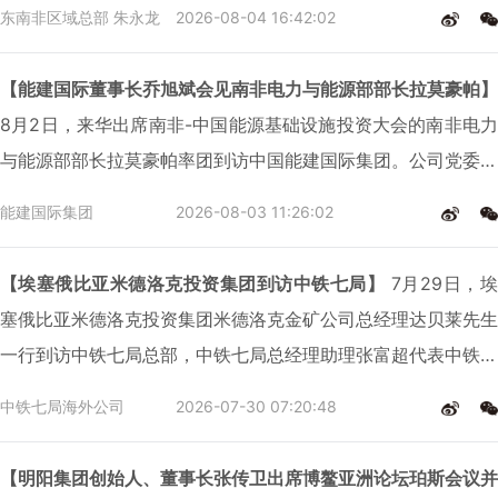
础设施合作、促进互利共赢发展进行深入交流并达成共识。中国
东南非区域总部 朱永龙
2026-08-04 16:42:02
电建党委常委、副总经理陈观福，电建股份公司工会主席王成
海，电建国际公司党委书记、董事长唐玉华；南非驻华大使杜
【能建国际董事长乔旭斌会见南非电力与能源部部长拉莫豪帕】
巴，南非国际关系与合作部副部长莫拉卡参加会见。
8月2日，来华出席南非-中国能源基础设施投资大会的南非电力
与能源部部长拉莫豪帕率团到访中国能建国际集团。公司党委书
记、董事长乔旭斌与拉莫豪帕座谈，双方围绕深化多领域务实合
能建国际集团
2026-08-03 11:26:02
作，助力南非能源转型发展等进行深入交流。南非驻华大使迪普
奥·莱察齐-杜巴，东开普省省长卢巴巴洛·奥斯卡·玛布雅尼参加
【埃塞俄比亚米德洛克投资集团到访中铁七局】
7月29日，埃
会谈。
塞俄比亚米德洛克投资集团米德洛克金矿公司总经理达贝莱先生
一行到访中铁七局总部，中铁七局总经理助理张富超代表中铁七
局接见，双方围绕项目建设、市场拓展、清洁能源等领域合作进
中铁七局海外公司
2026-07-30 07:20:48
行了深入友好的交流。
【明阳集团创始人、董事长张传卫出席博鳌亚洲论坛珀斯会议并