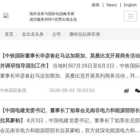
新闻
News
English
海外业务与国际化战略专家
Togg
成功服务300+优秀出海企业
navi
首页
走出去头条
公司
撒哈拉以南非洲
【中铁国际董事长毕彦春赴马达加斯加、莫桑比克开展商务活动
并调研指导国别工作】
当地时间7月26日至8月2日，中铁国际
董事长毕彦春赴马达加斯加、莫桑比克开展系列商务活动，拜会
马达加斯加政府高级顾问热尔维、中国驻马达加斯加大使季平、
中铁国际集团
2026-08-05 16:50:02
中国驻莫桑比克大使郑璇，与莫桑比克交通和物流部部长若昂·
马特隆贝举行会谈，分别召开马达加斯加、莫桑比克国别市场座
【中国电建党委书记、董事长丁焰章会见南非电力和能源部部长
谈会，调研指导生产经营工作，慰问海外一线员工。副总经理、
拉莫豪帕】
8月3日，中国电建党委书记、董事长丁焰章在总部
总经济师于杰方参加相关活动。
会见南非电力和能源部部长拉莫豪帕，双方就深化能源电力和基