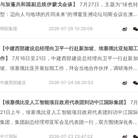
与加蓬共和国副总统伊蒙戈会谈】
7月27日，主题为“绿色转
型：迈向人与地球的共同未来”的博鳌亚洲论坛珀斯会议在澳大
利亚珀斯举行。博鳌亚洲论坛秘书长张军、加蓬副总统伊蒙戈、
明阳集团
2026-07-29 10:20:09
中国气候变化事务特使刘振民等嘉宾在开幕式发表致辞。明阳集
团创始人、董事长张传卫受邀出席本次活动，并与加蓬副总统伊
【中建西部建设总经理向卫平一行赴新加坡、埃塞俄比亚短期工
蒙戈举行会谈。
作】
7月16日至21日，中建西部建设总经理向卫平一行赴新加
坡、埃塞俄比亚开展短期工作，拜会当地合作伙伴，调研海外市
场拓展及重点项目推进情况，深化对外合作，推动海外业务高质
中建西部建设
2026-07-24 08:20:03
量发展。公司副总经理黄钰锋参加活动。
【埃塞俄比亚人工智能项目政府代表团到访中江国际集团】
7月
21日上午，埃塞俄比亚人工智能项目政府代表团到访中江国际
集团，集团副总经理邓亚军会见代表团一行，双方围绕深化务实
合作、推进重点项目落地开展座谈交流。
中江国际
2026-07-23 23:47:02