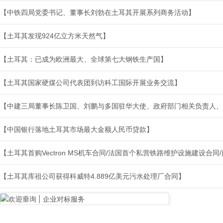
【中铁四局党委书记、董事长刘勃在土耳其开展系列商务活动】
【土耳其发现924亿立方米天然气】
【土耳其：已成为欧洲最大、全球第七大钢铁生产国】
【土耳其国家硬煤公司代表团到访科工国际开展业务交流】
【中建三局董事长陈卫国、刘鹏与多国驻华大使、政府部门相关负责人、
【中国银行落地土耳其市场最大金额人民币贷款】
【土耳其首购Vectron MS机车合同/法国首个私营铁路维护设施建设合
【土耳其库祖公司获得科威特4.889亿美元污水处理厂合同】