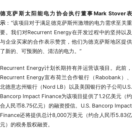
德克萨斯太阳能电力协会执行董事Mark Stover表
示
：“该项目对于满足德克萨斯州激增的电力需求至关重
要。我们对Recurrent Energy在开发过程中的坚持以及
与企业买家的合作表示赞赏，他们为德克萨斯地区提供
了新的、可预测的、清洁的电力。”
Recurrent Energy计划长期持有并运营该项目。此前，
Recurrent Energy宣布荷兰合作银行（Rabobank）、
北德意志州银行（Nord LB）以及美国银行的子公司U.S.
Bancorp Impact Finance为该项目提供了1.2亿美元（约
合人民币8.75亿元）的融资授信。U.S. Bancorp Impact
Finance还将提供总计8,000万美元（约合人民币5.83亿
元）的税务股权融资。