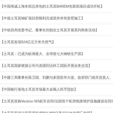
【中国海诚上海本部总承包的土耳其BAREM包装纸项目成功开机】
【中煤土耳其铜矿项目部顺利完成竖井井筒套壁施工】
【中铁四局党委书记、董事长刘勃在土耳其开展系列商务活动】
【土耳其发现924亿立方米天然气】
【土耳其：已成为欧洲最大、全球第七大钢铁生产国】
【土耳其国家硬煤公司代表团到访科工国际开展业务交流】
【中建三局董事长陈卫国、刘鹏与多国驻华大使、政府部门相关负责人、
【中国银行落地土耳其市场最大金额人民币贷款】
【土耳其首购Vectron MS机车合同/法国首个私营铁路维护设施建设合