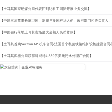
【土耳其国家硬煤公司代表团到访科工国际开展业务交流】
【中建三局董事长陈卫国、刘鹏与多国驻华大使、政府部门相关负责人、
【中国银行落地土耳其市场最大金额人民币贷款】
【土耳其首购Vectron MS机车合同/法国首个私营铁路维护设施建设合
【土耳其库祖公司获得科威特4.889亿美元污水处理厂合同】
Copyright © 2017-
2026 All Rights Reserved. 北京国复咨询有限公司 |