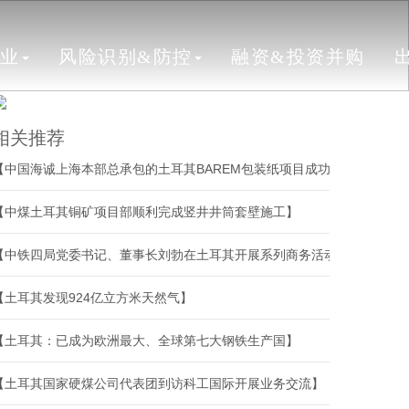
行业
风险识别&防控
融资&投资并购
相关推荐
【中国海诚上海本部总承包的土耳其BAREM包装纸项目成功开机】
【中煤土耳其铜矿项目部顺利完成竖井井筒套壁施工】
【中铁四局党委书记、董事长刘勃在土耳其开展系列商务活动】
【土耳其发现924亿立方米天然气】
【土耳其：已成为欧洲最大、全球第七大钢铁生产国】
【土耳其国家硬煤公司代表团到访科工国际开展业务交流】