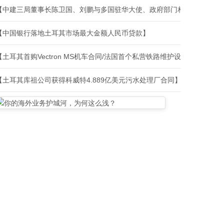
【中建三局董事长陈卫国、刘鹏与多国驻华大使、政府部门相关负责人、
【中国银行落地土耳其市场最大金额人民币贷款】
【土耳其首购Vectron MS机车合同/法国首个私营铁路维护设施建设合
【土耳其库祖公司获得科威特4.889亿美元污水处理厂合同】