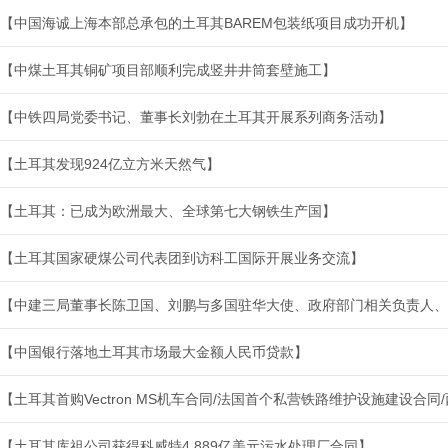
【中国海诚上海本部总承包的土耳其BAREM包装纸项目成功开机】
【中煤土耳其铜矿项目部顺利完成竖井井筒套壁施工】
【中铁四局党委书记、董事长刘勃在土耳其开展系列商务活动】
【土耳其发现924亿立方米天然气】
【土耳其：已成为欧洲最大、全球第七大钢铁生产国】
【土耳其国家硬煤公司代表团到访科工国际开展业务交流】
【中建三局董事长陈卫国、刘鹏与多国驻华大使、政府部门相关负责人、
【中国银行落地土耳其市场最大金额人民币贷款】
【土耳其首购Vectron MS机车合同/法国首个私营铁路维护设施建设合
【土耳其库祖公司获得科威特4.889亿美元污水处理厂合同】