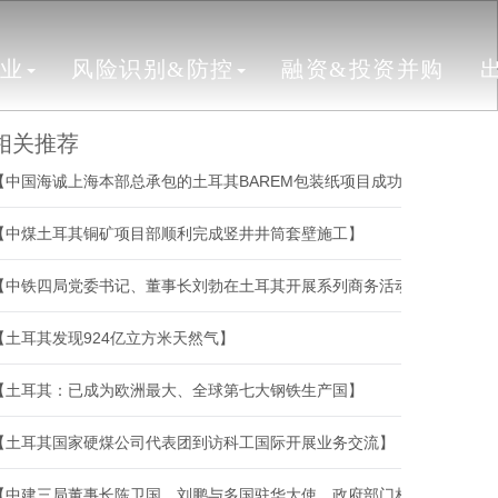
行业
风险识别&防控
融资&投资并购
相关推荐
【中国海诚上海本部总承包的土耳其BAREM包装纸项目成功开机】
【中煤土耳其铜矿项目部顺利完成竖井井筒套壁施工】
【中铁四局党委书记、董事长刘勃在土耳其开展系列商务活动】
【土耳其发现924亿立方米天然气】
【土耳其：已成为欧洲最大、全球第七大钢铁生产国】
【土耳其国家硬煤公司代表团到访科工国际开展业务交流】
【中建三局董事长陈卫国、刘鹏与多国驻华大使、政府部门相关负责人、