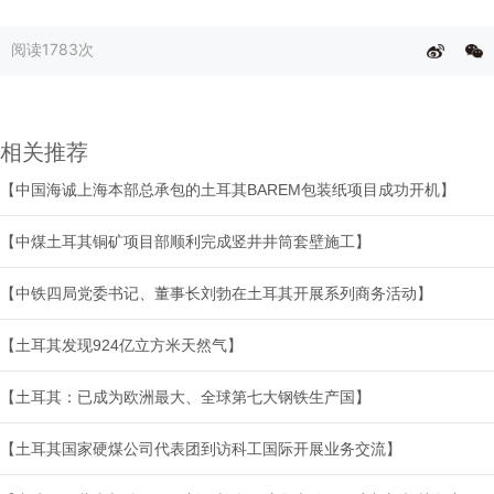
阅读
1783次
相关推荐
【中国海诚上海本部总承包的土耳其BAREM包装纸项目成功开机】
【中煤土耳其铜矿项目部顺利完成竖井井筒套壁施工】
【中铁四局党委书记、董事长刘勃在土耳其开展系列商务活动】
【土耳其发现924亿立方米天然气】
【土耳其：已成为欧洲最大、全球第七大钢铁生产国】
【土耳其国家硬煤公司代表团到访科工国际开展业务交流】