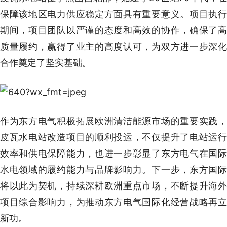
保障该地区电力供应稳定方面具有重要意义。项目执行
期间，项目团队以严谨的态度和高效的协作，确保了高
质量履约，赢得了业主的高度认可，为双方进一步深化
合作奠定了坚实基础。
作为东方电气积极拓展欧洲清洁能源市场的重要实践，
皮瓦水电站改造项目的顺利投运，不仅提升了电站运行
效率和供电保障能力，也进一步彰显了东方电气在国际
水电领域的履约能力与品牌影响力。下一步，东方国际
将以此为契机，持续深耕欧洲重点市场，不断提升海外
项目综合影响力，为推动东方电气国际化经营战略再立
新功。