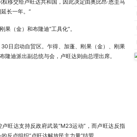
职权移交给卢旺达共和国，因此决定由奥比昂·恩圭马
延长一年。”
刚果（金）和布隆迪“工具化”。
月30日启动自贸区。乍得、加蓬、刚果（金）、刚果
布隆迪派出副总统与会，卢旺达则由总理出席。
卢旺达支持反政府武装“M23运动”，而卢旺达反指
杀的反卢组织“卢旺达解放民主力量”结盟。