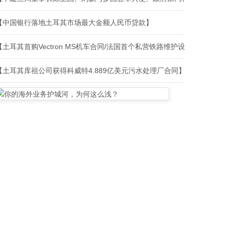
【中国银行落地土耳其市场最大金额人民币贷款】
【土耳其首购Vectron MS机车合同/法国首个私营铁路维护设施建设合
【土耳其库祖公司获得科威特4.889亿美元污水处理厂合同】