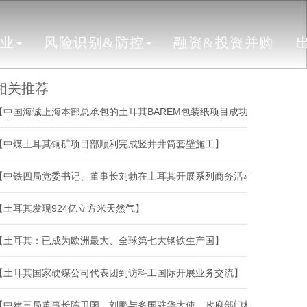
行业
风险识别&防控
融资&投资并购
相关推荐
【中国海诚上海本部总承包的土耳其BAREM包装纸项目成功开机】
【中煤土耳其铜矿项目部顺利完成竖井井筒套壁施工】
【中铁四局党委书记、董事长刘勃在土耳其开展系列商务活动】
【土耳其发现924亿立方米天然气】
【土耳其：已成为欧洲最大、全球第七大钢铁生产国】
【土耳其国家硬煤公司代表团到访科工国际开展业务交流】
【中建三局董事长陈卫国、刘鹏与多国驻华大使、政府部门相关负责人、