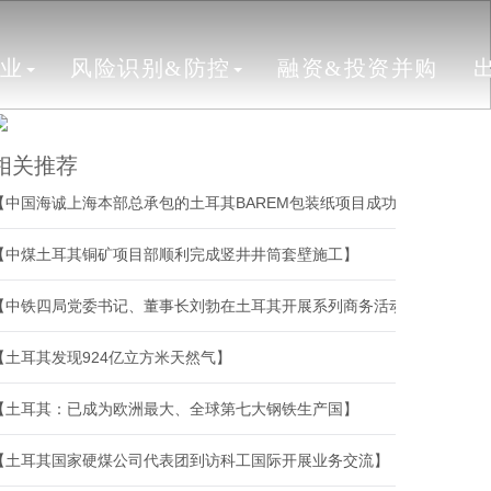
行业
风险识别&防控
融资&投资并购
相关推荐
【中国海诚上海本部总承包的土耳其BAREM包装纸项目成功开机】
【中煤土耳其铜矿项目部顺利完成竖井井筒套壁施工】
【中铁四局党委书记、董事长刘勃在土耳其开展系列商务活动】
【土耳其发现924亿立方米天然气】
【土耳其：已成为欧洲最大、全球第七大钢铁生产国】
【土耳其国家硬煤公司代表团到访科工国际开展业务交流】