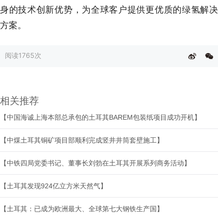
身的技术创新优势，为全球客户提供更优质的绿氢解决
方案。
阅读
1765次
相关推荐
【中国海诚上海本部总承包的土耳其BAREM包装纸项目成功开机】
【中煤土耳其铜矿项目部顺利完成竖井井筒套壁施工】
【中铁四局党委书记、董事长刘勃在土耳其开展系列商务活动】
【土耳其发现924亿立方米天然气】
【土耳其：已成为欧洲最大、全球第七大钢铁生产国】