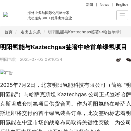
新闻
News
English
海外业务与国际化战略专家
Togg
成功服务300+优秀出海企业
navi
首页
走出去头条
明阳氢能与Kaztechgas签署中哈首单绿氢项
明阳氢能与Kaztechgas签署中哈首单绿氢项目
明阳氢能
2025-07-03 09:10:34
2025年7月2日，北京明阳氢能科技有限公司（简称 "明
阳氢能"）与哈萨克斯坦 Kaztechgas 公司正式签署哈萨
克斯坦成套制氢项目供货合同。作为明阳氢能在哈萨克
斯坦即将交付的首个绿氢装备订单，此次签约标志着明
阳氢能在中亚市场的战略布局取得关键性突破，为公司