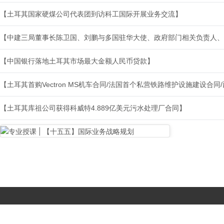
【土耳其国家硬煤公司代表团到访科工国际开展业务交流】
【中建三局董事长陈卫国、刘鹏与多国驻华大使、政府部门相关负责人、
【中国银行落地土耳其市场最大金额人民币贷款】
【土耳其首购Vectron MS机车合同/法国首个私营铁路维护设施建设合
【土耳其库祖公司获得科威特4.889亿美元污水处理厂合同】
Copyright © 2017-
2026 All Rights Reserved. 北京国复咨询有限公司 |