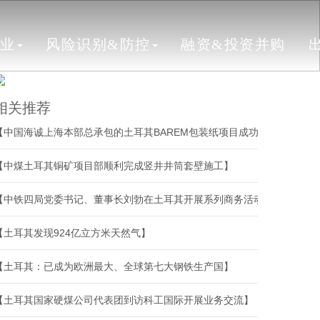
行业
风险识别&防控
融资&投资并购
相关推荐
【中国海诚上海本部总承包的土耳其BAREM包装纸项目成功开机】
【中煤土耳其铜矿项目部顺利完成竖井井筒套壁施工】
【中铁四局党委书记、董事长刘勃在土耳其开展系列商务活动】
【土耳其发现924亿立方米天然气】
【土耳其：已成为欧洲最大、全球第七大钢铁生产国】
【土耳其国家硬煤公司代表团到访科工国际开展业务交流】