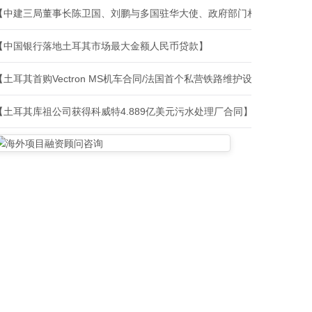
【中建三局董事长陈卫国、刘鹏与多国驻华大使、政府部门相关负责人、
【中国银行落地土耳其市场最大金额人民币贷款】
【土耳其首购Vectron MS机车合同/法国首个私营铁路维护设施建设合
【土耳其库祖公司获得科威特4.889亿美元污水处理厂合同】