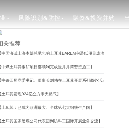
行业
风险识别&防控
融资&投资并购
相关推荐
【中国海诚上海本部总承包的土耳其BAREM包装纸项目成功开机】
【中煤土耳其铜矿项目部顺利完成竖井井筒套壁施工】
【中铁四局党委书记、董事长刘勃在土耳其开展系列商务活动】
【土耳其发现924亿立方米天然气】
【土耳其：已成为欧洲最大、全球第七大钢铁生产国】
【土耳其国家硬煤公司代表团到访科工国际开展业务交流】