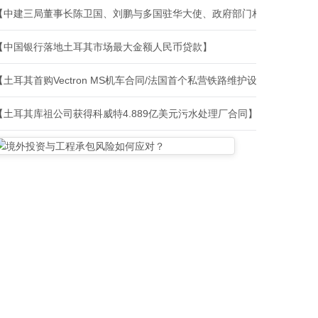
【中建三局董事长陈卫国、刘鹏与多国驻华大使、政府部门相关负责人、
【中国银行落地土耳其市场最大金额人民币贷款】
【土耳其首购Vectron MS机车合同/法国首个私营铁路维护设施建设合
【土耳其库祖公司获得科威特4.889亿美元污水处理厂合同】