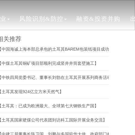
行业
风险识别&防控
融资&投资并购
相关推荐
【中国海诚上海本部总承包的土耳其BAREM包装纸项目成功开机】
【中煤土耳其铜矿项目部顺利完成竖井井筒套壁施工】
【中铁四局党委书记、董事长刘勃在土耳其开展系列商务活动】
【土耳其发现924亿立方米天然气】
【土耳其：已成为欧洲最大、全球第七大钢铁生产国】
【土耳其国家硬煤公司代表团到访科工国际开展业务交流】
【中建三局董事长陈卫国、刘鹏与多国驻华大使、政府部门相关负责人、