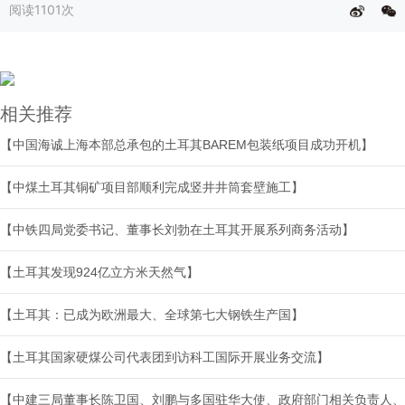
阅读
1101次
相关推荐
【中国海诚上海本部总承包的土耳其BAREM包装纸项目成功开机】
【中煤土耳其铜矿项目部顺利完成竖井井筒套壁施工】
【中铁四局党委书记、董事长刘勃在土耳其开展系列商务活动】
【土耳其发现924亿立方米天然气】
【土耳其：已成为欧洲最大、全球第七大钢铁生产国】
【土耳其国家硬煤公司代表团到访科工国际开展业务交流】
【中建三局董事长陈卫国、刘鹏与多国驻华大使、政府部门相关负责人、