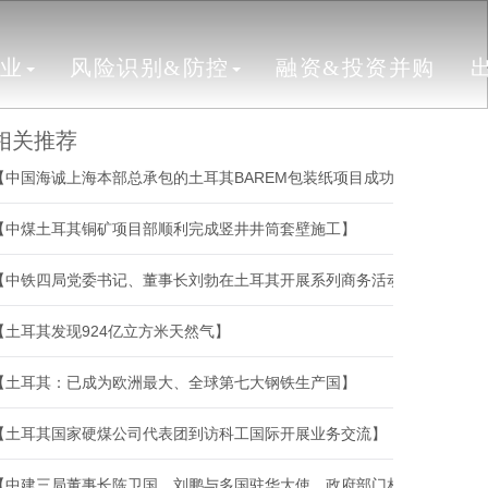
行业
风险识别&防控
融资&投资并购
相关推荐
【中国海诚上海本部总承包的土耳其BAREM包装纸项目成功开机】
【中煤土耳其铜矿项目部顺利完成竖井井筒套壁施工】
【中铁四局党委书记、董事长刘勃在土耳其开展系列商务活动】
【土耳其发现924亿立方米天然气】
【土耳其：已成为欧洲最大、全球第七大钢铁生产国】
【土耳其国家硬煤公司代表团到访科工国际开展业务交流】
【中建三局董事长陈卫国、刘鹏与多国驻华大使、政府部门相关负责人、