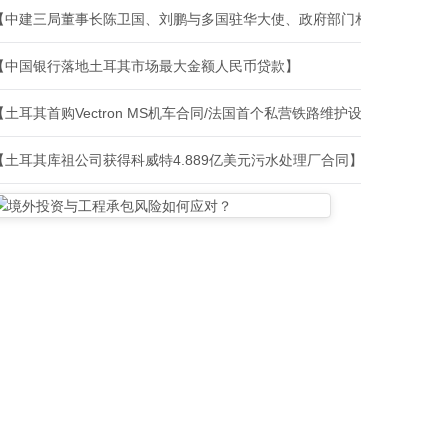
【中建三局董事长陈卫国、刘鹏与多国驻华大使、政府部门相关负责人、
【中国银行落地土耳其市场最大金额人民币贷款】
【土耳其首购Vectron MS机车合同/法国首个私营铁路维护设施建设合
【土耳其库祖公司获得科威特4.889亿美元污水处理厂合同】