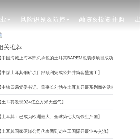
行业
风险识别&防控
融资&投资并购
相关推荐
【中国海诚上海本部总承包的土耳其BAREM包装纸项目成功开机】
【中煤土耳其铜矿项目部顺利完成竖井井筒套壁施工】
【中铁四局党委书记、董事长刘勃在土耳其开展系列商务活动】
【土耳其发现924亿立方米天然气】
【土耳其：已成为欧洲最大、全球第七大钢铁生产国】
【土耳其国家硬煤公司代表团到访科工国际开展业务交流】