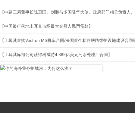
【中建三局董事长陈卫国、刘鹏与多国驻华大使、政府部门相关负责人、
【中国银行落地土耳其市场最大金额人民币贷款】
【土耳其首购Vectron MS机车合同/法国首个私营铁路维护设施建设合
【土耳其库祖公司获得科威特4.889亿美元污水处理厂合同】
Copyright © 2017-
2026 All Rights Reserved. 北京国复咨询有限公司 |
京B2-20203483
|
京公网安备11010502056603号
|
京ICP备
19046776号-1