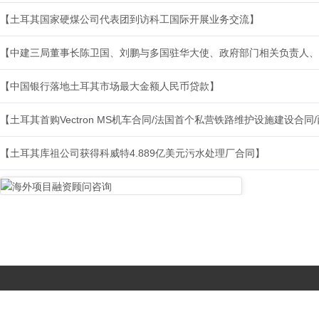
【土耳其国家硬煤公司代表团到访科工国际开展业务交流】
【中建三局董事长陈卫国、刘鹏与多国驻华大使、政府部门相关负责人、
【中国银行落地土耳其市场最大金额人民币贷款】
【土耳其首购Vectron MS机车合同/法国首个私营铁路维护设施建设合
【土耳其库祖公司获得科威特4.889亿美元污水处理厂合同】
Copyright © 2017-
2026 All Rights Reserved. 北京国复咨询有限公司 |