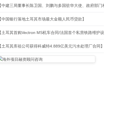
【中建三局董事长陈卫国、刘鹏与多国驻华大使、政府部门相关负责人、
【中国银行落地土耳其市场最大金额人民币贷款】
【土耳其首购Vectron MS机车合同/法国首个私营铁路维护设施建设合
【土耳其库祖公司获得科威特4.889亿美元污水处理厂合同】