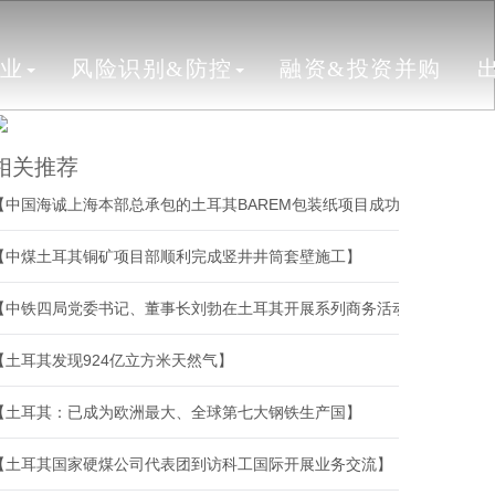
行业
风险识别&防控
融资&投资并购
相关推荐
【中国海诚上海本部总承包的土耳其BAREM包装纸项目成功开机】
【中煤土耳其铜矿项目部顺利完成竖井井筒套壁施工】
【中铁四局党委书记、董事长刘勃在土耳其开展系列商务活动】
【土耳其发现924亿立方米天然气】
【土耳其：已成为欧洲最大、全球第七大钢铁生产国】
【土耳其国家硬煤公司代表团到访科工国际开展业务交流】