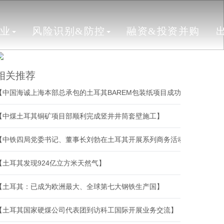
行业
风险识别&防控
融资&投资并购
相关推荐
【中国海诚上海本部总承包的土耳其BAREM包装纸项目成功开机】
【中煤土耳其铜矿项目部顺利完成竖井井筒套壁施工】
【中铁四局党委书记、董事长刘勃在土耳其开展系列商务活动】
【土耳其发现924亿立方米天然气】
【土耳其：已成为欧洲最大、全球第七大钢铁生产国】
【土耳其国家硬煤公司代表团到访科工国际开展业务交流】