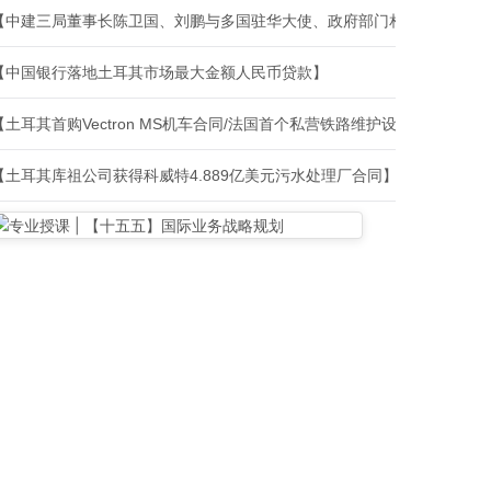
【中建三局董事长陈卫国、刘鹏与多国驻华大使、政府部门相关负责人、
【中国银行落地土耳其市场最大金额人民币贷款】
【土耳其首购Vectron MS机车合同/法国首个私营铁路维护设施建设合
【土耳其库祖公司获得科威特4.889亿美元污水处理厂合同】