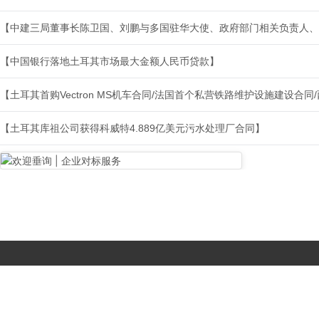
【中建三局董事长陈卫国、刘鹏与多国驻华大使、政府部门相关负责人、
【中国银行落地土耳其市场最大金额人民币贷款】
【土耳其首购Vectron MS机车合同/法国首个私营铁路维护设施建设合
【土耳其库祖公司获得科威特4.889亿美元污水处理厂合同】
Copyright © 2017-
2026 All Rights Reserved. 北京国复咨询有限公司 |
京B2-20203483
|
京公网安备11010502056603号
|
京ICP备
19046776号-1