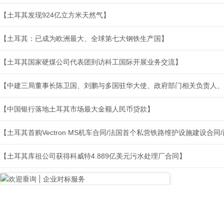
【土耳其发现924亿立方米天然气】
【土耳其：已成为欧洲最大、全球第七大钢铁生产国】
【土耳其国家硬煤公司代表团到访科工国际开展业务交流】
【中建三局董事长陈卫国、刘鹏与多国驻华大使、政府部门相关负责人、
【中国银行落地土耳其市场最大金额人民币贷款】
【土耳其首购Vectron MS机车合同/法国首个私营铁路维护设施建设合
【土耳其库祖公司获得科威特4.889亿美元污水处理厂合同】