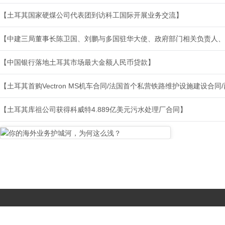
【土耳其国家硬煤公司代表团到访科工国际开展业务交流】
【中建三局董事长陈卫国、刘鹏与多国驻华大使、政府部门相关负责人、
【中国银行落地土耳其市场最大金额人民币贷款】
【土耳其首购Vectron MS机车合同/法国首个私营铁路维护设施建设合
【土耳其库祖公司获得科威特4.889亿美元污水处理厂合同】
Copyright © 2017-
2026 All Rights Reserved. 北京国复咨询有限公司 |