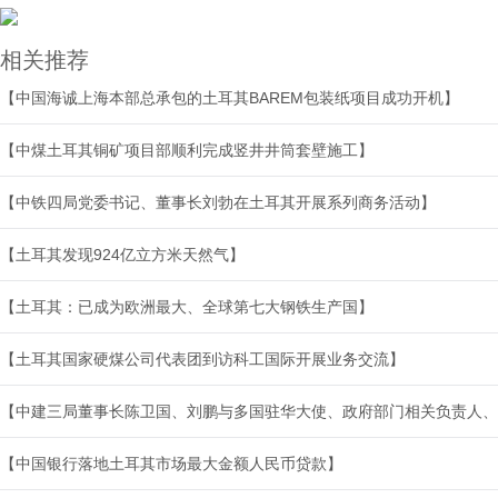
相关推荐
【中国海诚上海本部总承包的土耳其BAREM包装纸项目成功开机】
【中煤土耳其铜矿项目部顺利完成竖井井筒套壁施工】
【中铁四局党委书记、董事长刘勃在土耳其开展系列商务活动】
【土耳其发现924亿立方米天然气】
【土耳其：已成为欧洲最大、全球第七大钢铁生产国】
【土耳其国家硬煤公司代表团到访科工国际开展业务交流】
【中建三局董事长陈卫国、刘鹏与多国驻华大使、政府部门相关负责人、
【中国银行落地土耳其市场最大金额人民币贷款】