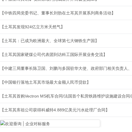
【中铁四局党委书记、董事长刘勃在土耳其开展系列商务活动】
【土耳其发现924亿立方米天然气】
【土耳其：已成为欧洲最大、全球第七大钢铁生产国】
【土耳其国家硬煤公司代表团到访科工国际开展业务交流】
【中建三局董事长陈卫国、刘鹏与多国驻华大使、政府部门相关负责人、
【中国银行落地土耳其市场最大金额人民币贷款】
【土耳其首购Vectron MS机车合同/法国首个私营铁路维护设施建设合
【土耳其库祖公司获得科威特4.889亿美元污水处理厂合同】