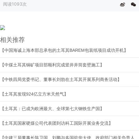
阅读
1093次
相关推荐
【中国海诚上海本部总承包的土耳其BAREM包装纸项目成功开机】
【中煤土耳其铜矿项目部顺利完成竖井井筒套壁施工】
【中铁四局党委书记、董事长刘勃在土耳其开展系列商务活动】
【土耳其发现924亿立方米天然气】
【土耳其：已成为欧洲最大、全球第七大钢铁生产国】
【土耳其国家硬煤公司代表团到访科工国际开展业务交流】
【中建三局董事长陈卫国、刘鹏与多国驻华大使、政府部门相关负责人、