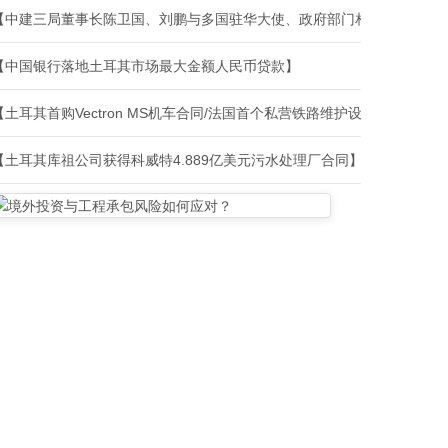
【中建三局董事长陈卫国、刘鹏与多国驻华大使、政府部门相关负责人、
【中国银行落地土耳其市场最大金额人民币贷款】
【土耳其首购Vectron MS机车合同/法国首个私营铁路维护设施建设合
【土耳其库祖公司获得科威特4.889亿美元污水处理厂合同】