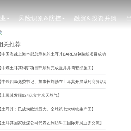
行业
风险识别&防控
融资&投资并购
相关推荐
【中国海诚上海本部总承包的土耳其BAREM包装纸项目成功开机】
【中煤土耳其铜矿项目部顺利完成竖井井筒套壁施工】
【中铁四局党委书记、董事长刘勃在土耳其开展系列商务活动】
【土耳其发现924亿立方米天然气】
【土耳其：已成为欧洲最大、全球第七大钢铁生产国】
【土耳其国家硬煤公司代表团到访科工国际开展业务交流】