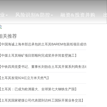
行业
风险识别&防控
融资&投资并购
相关推荐
【中国海诚上海本部总承包的土耳其BAREM包装纸项目成功开机】
【中煤土耳其铜矿项目部顺利完成竖井井筒套壁施工】
【中铁四局党委书记、董事长刘勃在土耳其开展系列商务活动】
【土耳其发现924亿立方米天然气】
【土耳其：已成为欧洲最大、全球第七大钢铁生产国】
【土耳其国家硬煤公司代表团到访科工国际开展业务交流】