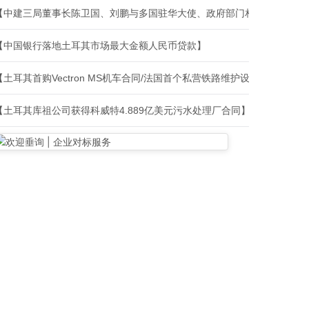
【中建三局董事长陈卫国、刘鹏与多国驻华大使、政府部门相关负责人、
【中国银行落地土耳其市场最大金额人民币贷款】
【土耳其首购Vectron MS机车合同/法国首个私营铁路维护设施建设合
【土耳其库祖公司获得科威特4.889亿美元污水处理厂合同】