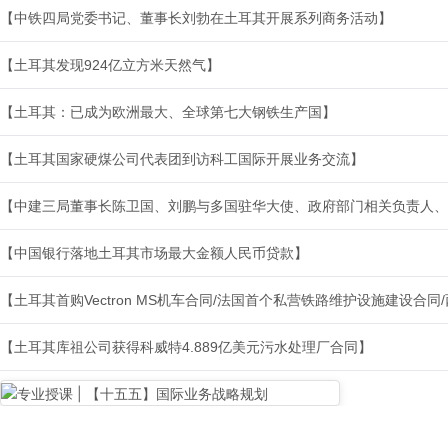
【中铁四局党委书记、董事长刘勃在土耳其开展系列商务活动】
【土耳其发现924亿立方米天然气】
【土耳其：已成为欧洲最大、全球第七大钢铁生产国】
【土耳其国家硬煤公司代表团到访科工国际开展业务交流】
【中建三局董事长陈卫国、刘鹏与多国驻华大使、政府部门相关负责人、
【中国银行落地土耳其市场最大金额人民币贷款】
【土耳其首购Vectron MS机车合同/法国首个私营铁路维护设施建设合
【土耳其库祖公司获得科威特4.889亿美元污水处理厂合同】