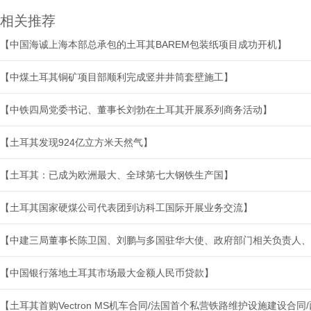
相关推荐
【中国海诚上海本部总承包的土耳其BAREM包装纸项目成功开机】
【中煤土耳其铜矿项目部顺利完成竖井井筒套壁施工】
【中铁四局党委书记、董事长刘勃在土耳其开展系列商务活动】
【土耳其发现924亿立方米天然气】
【土耳其：已成为欧洲最大、全球第七大钢铁生产国】
【土耳其国家硬煤公司代表团到访科工国际开展业务交流】
【中建三局董事长陈卫国、刘鹏与多国驻华大使、政府部门相关负责人、
【中国银行落地土耳其市场最大金额人民币贷款】
【土耳其首购Vectron MS机车合同/法国首个私营铁路维护设施建设合