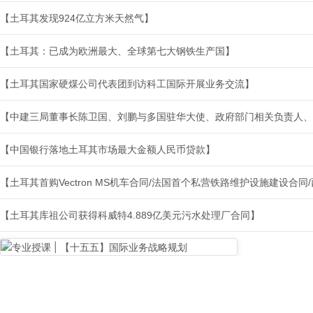
【土耳其发现924亿立方米天然气】
【土耳其：已成为欧洲最大、全球第七大钢铁生产国】
【土耳其国家硬煤公司代表团到访科工国际开展业务交流】
【中建三局董事长陈卫国、刘鹏与多国驻华大使、政府部门相关负责人、
【中国银行落地土耳其市场最大金额人民币贷款】
【土耳其首购Vectron MS机车合同/法国首个私营铁路维护设施建设合
【土耳其库祖公司获得科威特4.889亿美元污水处理厂合同】