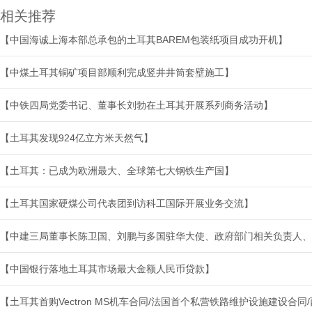
相关推荐
【中国海诚上海本部总承包的土耳其BAREM包装纸项目成功开机】
【中煤土耳其铜矿项目部顺利完成竖井井筒套壁施工】
【中铁四局党委书记、董事长刘勃在土耳其开展系列商务活动】
【土耳其发现924亿立方米天然气】
【土耳其：已成为欧洲最大、全球第七大钢铁生产国】
【土耳其国家硬煤公司代表团到访科工国际开展业务交流】
【中建三局董事长陈卫国、刘鹏与多国驻华大使、政府部门相关负责人、
【中国银行落地土耳其市场最大金额人民币贷款】
【土耳其首购Vectron MS机车合同/法国首个私营铁路维护设施建设合