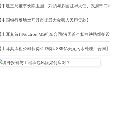
【中建三局董事长陈卫国、刘鹏与多国驻华大使、政府部门相关负责人、
【中国银行落地土耳其市场最大金额人民币贷款】
【土耳其首购Vectron MS机车合同/法国首个私营铁路维护设施建设合
【土耳其库祖公司获得科威特4.889亿美元污水处理厂合同】