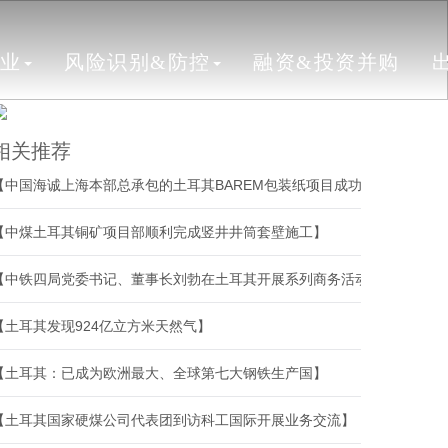
行业
风险识别&防控
融资&投资并购
相关推荐
【中国海诚上海本部总承包的土耳其BAREM包装纸项目成功开机】
【中煤土耳其铜矿项目部顺利完成竖井井筒套壁施工】
【中铁四局党委书记、董事长刘勃在土耳其开展系列商务活动】
【土耳其发现924亿立方米天然气】
【土耳其：已成为欧洲最大、全球第七大钢铁生产国】
【土耳其国家硬煤公司代表团到访科工国际开展业务交流】