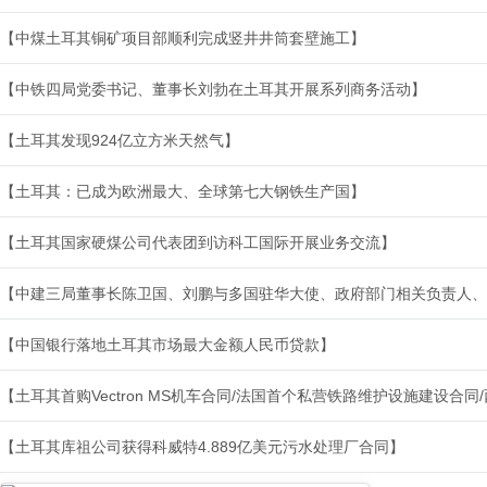
【中煤土耳其铜矿项目部顺利完成竖井井筒套壁施工】
【中铁四局党委书记、董事长刘勃在土耳其开展系列商务活动】
【土耳其发现924亿立方米天然气】
【土耳其：已成为欧洲最大、全球第七大钢铁生产国】
【土耳其国家硬煤公司代表团到访科工国际开展业务交流】
【中建三局董事长陈卫国、刘鹏与多国驻华大使、政府部门相关负责人、
【中国银行落地土耳其市场最大金额人民币贷款】
【土耳其首购Vectron MS机车合同/法国首个私营铁路维护设施建设合
【土耳其库祖公司获得科威特4.889亿美元污水处理厂合同】