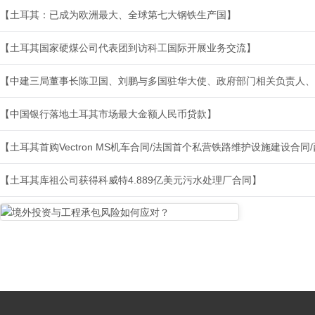
【土耳其：已成为欧洲最大、全球第七大钢铁生产国】
【土耳其国家硬煤公司代表团到访科工国际开展业务交流】
【中建三局董事长陈卫国、刘鹏与多国驻华大使、政府部门相关负责人、
【中国银行落地土耳其市场最大金额人民币贷款】
【土耳其首购Vectron MS机车合同/法国首个私营铁路维护设施建设合
【土耳其库祖公司获得科威特4.889亿美元污水处理厂合同】