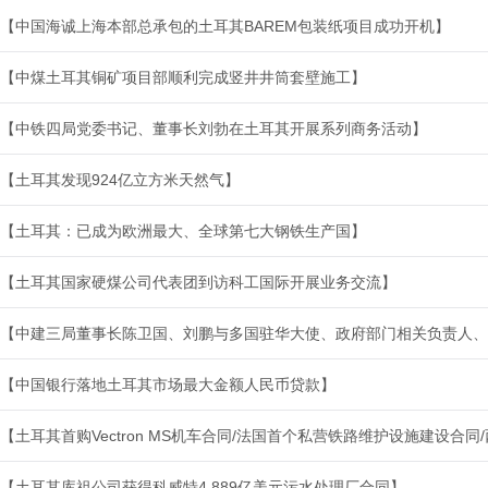
【中国海诚上海本部总承包的土耳其BAREM包装纸项目成功开机】
【中煤土耳其铜矿项目部顺利完成竖井井筒套壁施工】
【中铁四局党委书记、董事长刘勃在土耳其开展系列商务活动】
【土耳其发现924亿立方米天然气】
【土耳其：已成为欧洲最大、全球第七大钢铁生产国】
【土耳其国家硬煤公司代表团到访科工国际开展业务交流】
【中建三局董事长陈卫国、刘鹏与多国驻华大使、政府部门相关负责人、
【中国银行落地土耳其市场最大金额人民币贷款】
【土耳其首购Vectron MS机车合同/法国首个私营铁路维护设施建设合
【土耳其库祖公司获得科威特4.889亿美元污水处理厂合同】