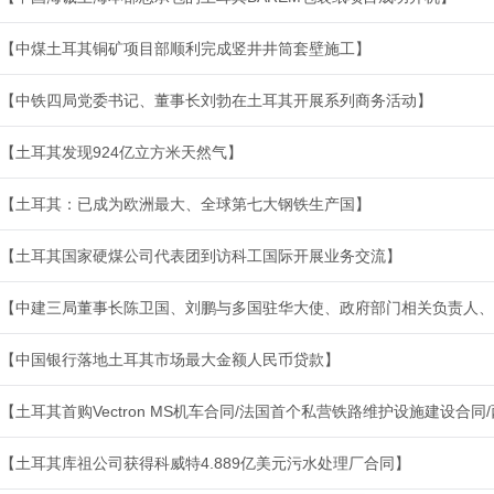
【中煤土耳其铜矿项目部顺利完成竖井井筒套壁施工】
【中铁四局党委书记、董事长刘勃在土耳其开展系列商务活动】
【土耳其发现924亿立方米天然气】
【土耳其：已成为欧洲最大、全球第七大钢铁生产国】
【土耳其国家硬煤公司代表团到访科工国际开展业务交流】
【中建三局董事长陈卫国、刘鹏与多国驻华大使、政府部门相关负责人、
【中国银行落地土耳其市场最大金额人民币贷款】
【土耳其首购Vectron MS机车合同/法国首个私营铁路维护设施建设合
【土耳其库祖公司获得科威特4.889亿美元污水处理厂合同】