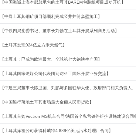
【中国海诚上海本部总承包的土耳其BAREM包装纸项目成功开机】
【中煤土耳其铜矿项目部顺利完成竖井井筒套壁施工】
【中铁四局党委书记、董事长刘勃在土耳其开展系列商务活动】
【土耳其发现924亿立方米天然气】
【土耳其：已成为欧洲最大、全球第七大钢铁生产国】
【土耳其国家硬煤公司代表团到访科工国际开展业务交流】
【中建三局董事长陈卫国、刘鹏与多国驻华大使、政府部门相关负责人、
【中国银行落地土耳其市场最大金额人民币贷款】
【土耳其首购Vectron MS机车合同/法国首个私营铁路维护设施建设合
【土耳其库祖公司获得科威特4.889亿美元污水处理厂合同】