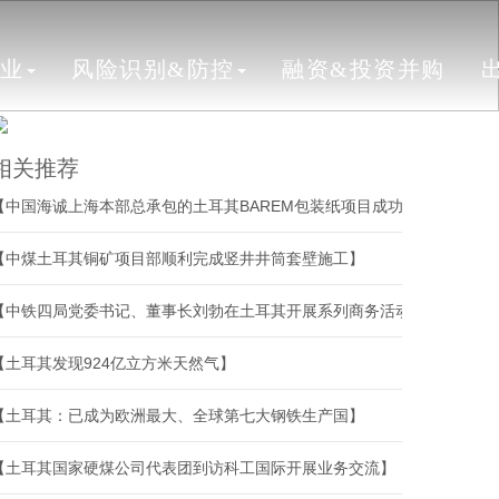
行业
风险识别&防控
融资&投资并购
相关推荐
【中国海诚上海本部总承包的土耳其BAREM包装纸项目成功开机】
【中煤土耳其铜矿项目部顺利完成竖井井筒套壁施工】
【中铁四局党委书记、董事长刘勃在土耳其开展系列商务活动】
【土耳其发现924亿立方米天然气】
【土耳其：已成为欧洲最大、全球第七大钢铁生产国】
【土耳其国家硬煤公司代表团到访科工国际开展业务交流】