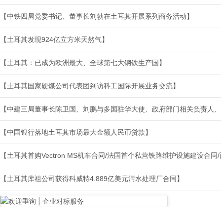
【中铁四局党委书记、董事长刘勃在土耳其开展系列商务活动】
【土耳其发现924亿立方米天然气】
【土耳其：已成为欧洲最大、全球第七大钢铁生产国】
【土耳其国家硬煤公司代表团到访科工国际开展业务交流】
【中建三局董事长陈卫国、刘鹏与多国驻华大使、政府部门相关负责人、
【中国银行落地土耳其市场最大金额人民币贷款】
【土耳其首购Vectron MS机车合同/法国首个私营铁路维护设施建设合
【土耳其库祖公司获得科威特4.889亿美元污水处理厂合同】