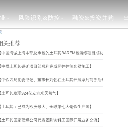
行业
风险识别&防控
融资&投资并购
相关推荐
【中国海诚上海本部总承包的土耳其BAREM包装纸项目成功开机】
【中煤土耳其铜矿项目部顺利完成竖井井筒套壁施工】
【中铁四局党委书记、董事长刘勃在土耳其开展系列商务活动】
【土耳其发现924亿立方米天然气】
【土耳其：已成为欧洲最大、全球第七大钢铁生产国】
【土耳其国家硬煤公司代表团到访科工国际开展业务交流】