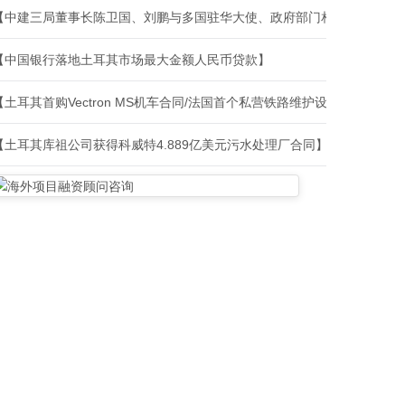
【中建三局董事长陈卫国、刘鹏与多国驻华大使、政府部门相关负责人、
【中国银行落地土耳其市场最大金额人民币贷款】
【土耳其首购Vectron MS机车合同/法国首个私营铁路维护设施建设合
【土耳其库祖公司获得科威特4.889亿美元污水处理厂合同】