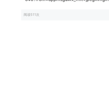
阅读
511次