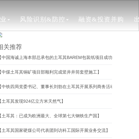
行业
风险识别&防控
融资&投资并购
相关推荐
【中国海诚上海本部总承包的土耳其BAREM包装纸项目成功开机】
【中煤土耳其铜矿项目部顺利完成竖井井筒套壁施工】
【中铁四局党委书记、董事长刘勃在土耳其开展系列商务活动】
【土耳其发现924亿立方米天然气】
【土耳其：已成为欧洲最大、全球第七大钢铁生产国】
【土耳其国家硬煤公司代表团到访科工国际开展业务交流】