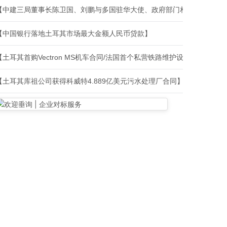
【中建三局董事长陈卫国、刘鹏与多国驻华大使、政府部门相关负责人、
【中国银行落地土耳其市场最大金额人民币贷款】
【土耳其首购Vectron MS机车合同/法国首个私营铁路维护设施建设合
【土耳其库祖公司获得科威特4.889亿美元污水处理厂合同】