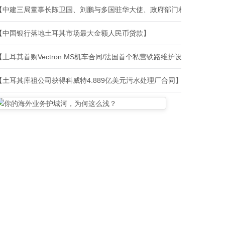
【中建三局董事长陈卫国、刘鹏与多国驻华大使、政府部门相关负责人、
【中国银行落地土耳其市场最大金额人民币贷款】
【土耳其首购Vectron MS机车合同/法国首个私营铁路维护设施建设合
【土耳其库祖公司获得科威特4.889亿美元污水处理厂合同】