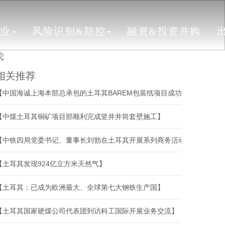
行业
风险识别&防控
融资&投资并购
相关推荐
【中国海诚上海本部总承包的土耳其BAREM包装纸项目成功开机】
【中煤土耳其铜矿项目部顺利完成竖井井筒套壁施工】
【中铁四局党委书记、董事长刘勃在土耳其开展系列商务活动】
【土耳其发现924亿立方米天然气】
【土耳其：已成为欧洲最大、全球第七大钢铁生产国】
【土耳其国家硬煤公司代表团到访科工国际开展业务交流】