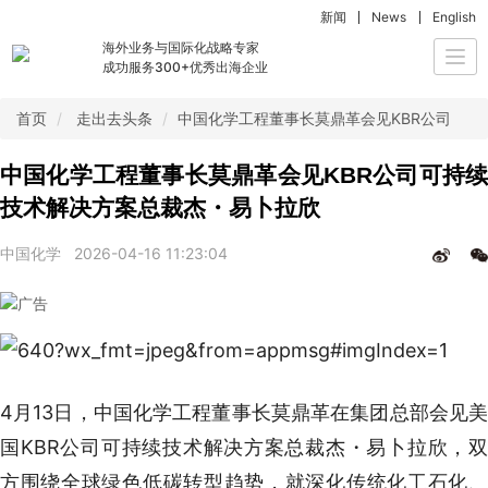
新闻
News
English
海外业务与国际化战略专家
Togg
成功服务300+优秀出海企业
navi
首页
走出去头条
中国化学工程董事长莫鼎革会见KBR公司可
中国化学工程董事长莫鼎革会见KBR公司可持续
技术解决方案总裁杰・易卜拉欣
中国化学
2026-04-16 11:23:04
4月13日，中国化学工程董事长莫鼎革在集团总部会见美
国KBR公司可持续技术解决方案总裁杰・易卜拉欣，双
方围绕全球绿色低碳转型趋势，就深化传统化工石化、