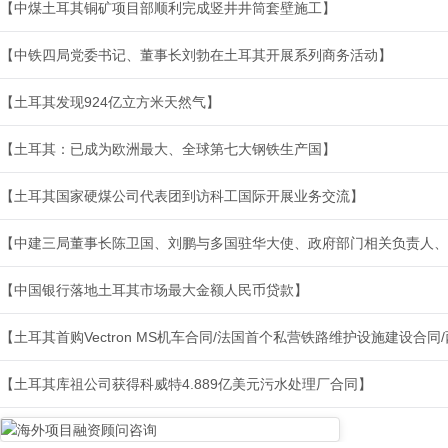
【中煤土耳其铜矿项目部顺利完成竖井井筒套壁施工】
【中铁四局党委书记、董事长刘勃在土耳其开展系列商务活动】
【土耳其发现924亿立方米天然气】
【土耳其：已成为欧洲最大、全球第七大钢铁生产国】
【土耳其国家硬煤公司代表团到访科工国际开展业务交流】
【中建三局董事长陈卫国、刘鹏与多国驻华大使、政府部门相关负责人、
【中国银行落地土耳其市场最大金额人民币贷款】
【土耳其首购Vectron MS机车合同/法国首个私营铁路维护设施建设合
【土耳其库祖公司获得科威特4.889亿美元污水处理厂合同】