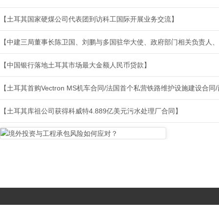
【土耳其国家硬煤公司代表团到访科工国际开展业务交流】
【中建三局董事长陈卫国、刘鹏与多国驻华大使、政府部门相关负责人、
【中国银行落地土耳其市场最大金额人民币贷款】
【土耳其首购Vectron MS机车合同/法国首个私营铁路维护设施建设合
【土耳其库祖公司获得科威特4.889亿美元污水处理厂合同】
Copyright © 2017-
2026 All Rights Reserved. 北京国复咨询有限公司 |