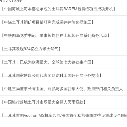
【中国海诚上海本部总承包的土耳其BAREM包装纸项目成功开机】
【中煤土耳其铜矿项目部顺利完成竖井井筒套壁施工】
【中铁四局党委书记、董事长刘勃在土耳其开展系列商务活动】
【土耳其发现924亿立方米天然气】
【土耳其：已成为欧洲最大、全球第七大钢铁生产国】
【土耳其国家硬煤公司代表团到访科工国际开展业务交流】
【中建三局董事长陈卫国、刘鹏与多国驻华大使、政府部门相关负责人、
【中国银行落地土耳其市场最大金额人民币贷款】
【土耳其首购Vectron MS机车合同/法国首个私营铁路维护设施建设合