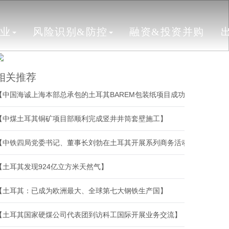
行业
风险识别&防控
融资&投资并购
相关推荐
【中国海诚上海本部总承包的土耳其BAREM包装纸项目成功开机】
【中煤土耳其铜矿项目部顺利完成竖井井筒套壁施工】
【中铁四局党委书记、董事长刘勃在土耳其开展系列商务活动】
【土耳其发现924亿立方米天然气】
【土耳其：已成为欧洲最大、全球第七大钢铁生产国】
【土耳其国家硬煤公司代表团到访科工国际开展业务交流】