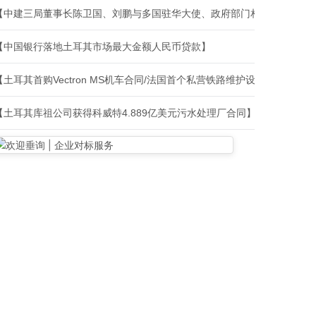
【中建三局董事长陈卫国、刘鹏与多国驻华大使、政府部门相关负责人、
【中国银行落地土耳其市场最大金额人民币贷款】
【土耳其首购Vectron MS机车合同/法国首个私营铁路维护设施建设合
【土耳其库祖公司获得科威特4.889亿美元污水处理厂合同】